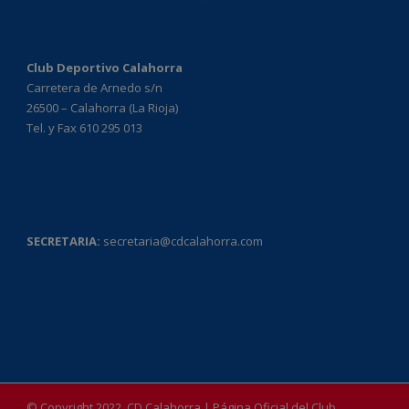
Club Deportivo Calahorra
Carretera de Arnedo s/n
26500 – Calahorra (La Rioja)
Tel. y Fax 610 295 013
SECRETARIA:
secretaria@cdcalahorra.com
© Copyright 2022, CD Calahorra | Página Oficial del Club