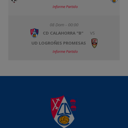
Informe Partido
08 Dom - 00:00
CD CALAHORRA "B"
VS
UD LOGROÑES PROMESAS
Informe Partido