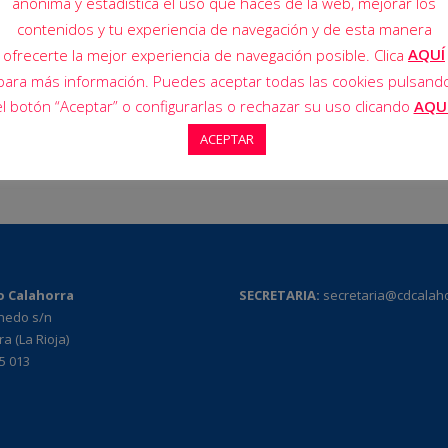
anónima y estadística el uso que haces de la web, mejorar los
contenidos y tu experiencia de navegación y de esta manera
27 Abr 2025
AQUÍ
ofrecerte la mejor experiencia de navegación posible. Clica
para más información. Puedes aceptar todas las cookies pulsand
el botón “Aceptar” o configurarlas o rechazar su uso clicando
AQU
ACEPTAR
o Calahorra
SECRETARIA:
secretaria@cdcalah
rnedo s/n
a (La Rioja)
95 013