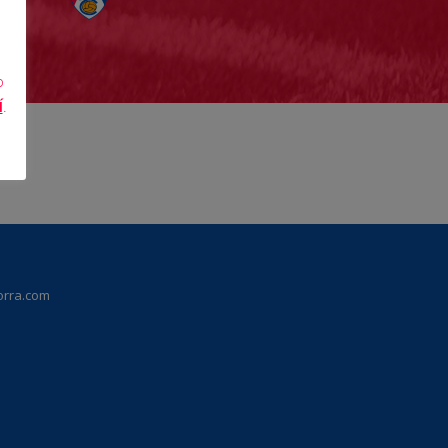
o
Í
.
orra.com