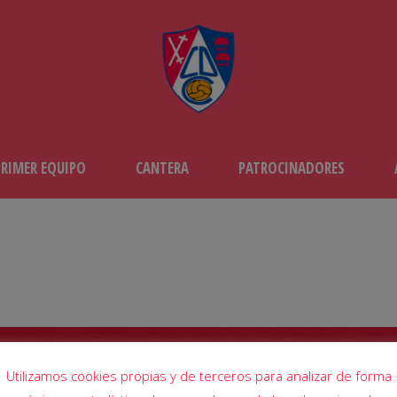
PRIMER EQUIPO
CANTERA
PATROCINADORES
JORNADA32
GUE CF
-
CD CALAHORRA 
Utilizamos cookies propias y de terceros para analizar de forma