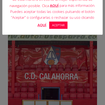
AQUÍ
para más información.
navegación posible. Clica
Puedes aceptar todas las cookies pulsando el botón
“Aceptar” o configurarlas o rechazar su uso clicando
AQUÍ
.
ACEPTAR