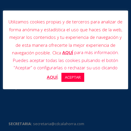
Utilizamos cookies propias y de terceros para analizar de
forma anónima y estadística el uso que haces de la web,
mejorar los contenidos y tu experiencia de navegación y
de esta manera ofrecerte la mejor experiencia de
AQUÍ
para más información.
navegación posible. Clica
Puedes aceptar todas las cookies pulsando el botón
“Aceptar” o configurarlas o rechazar su uso clicando
Club Deportivo Calahorra
Carretera de Arnedo s/n
AQUÍ
.
ACEPTAR
26500 – Calahorra (La Rioja)
Tel. y Fax 610 295 013
SECRETARIA:
secretaria@cdcalahorra.com