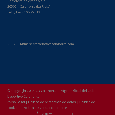
Carretera de Arnedo s/n
26500 – Calahorra (La Rioja)
Tel. y Fax 610 295 013
SECRETARIA:
secretaria@cdcalahorra.com
© Copyright 2022, CD Calahorra | Página Oficial del Club
Deportivo Calahorra
Aviso Legal
|
Política de protección de datos
|
Política de
cookies
|
Política de venta Ecommerce