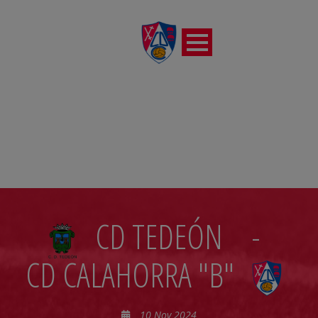
JORNADA10
CD TEDEÓN
-
CD CALAHORRA "B"
10 Nov 2024