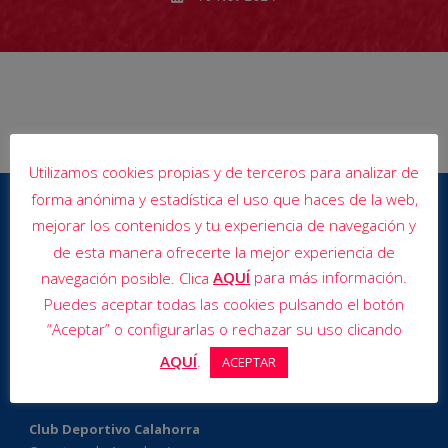
Utilizamos cookies propias y de terceros para analizar de
forma anónima y estadística el uso que haces de la web,
mejorar los contenidos y tu experiencia de navegación y
de esta manera ofrecerte la mejor experiencia de
AQUÍ
para más información.
navegación posible. Clica
Puedes aceptar todas las cookies pulsando el botón
“Aceptar” o configurarlas o rechazar su uso clicando
AQUÍ
.
ACEPTAR
Club Deportivo Calahorra