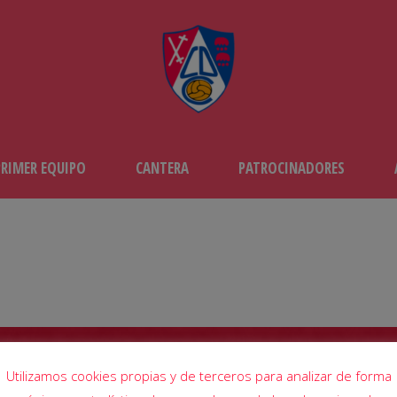
PRIMER EQUIPO
CANTERA
PATROCINADORES
JORNADA12
 LA CALZADA
-
CD CALAHO
Utilizamos cookies propias y de terceros para analizar de forma