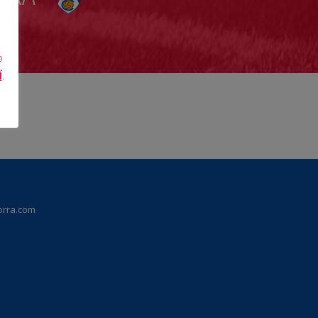
o
Í
.
orra.com