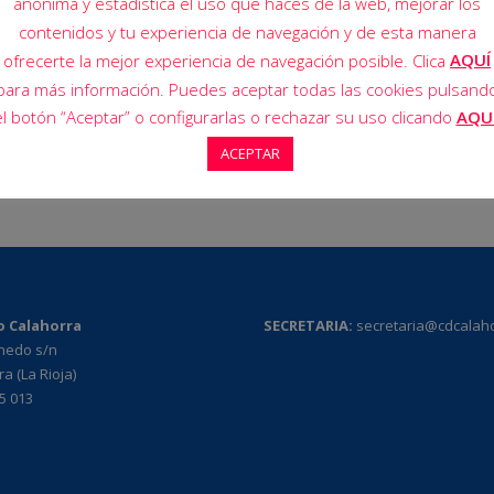
anónima y estadística el uso que haces de la web, mejorar los
contenidos y tu experiencia de navegación y de esta manera
24 Nov 2024
AQUÍ
ofrecerte la mejor experiencia de navegación posible. Clica
para más información. Puedes aceptar todas las cookies pulsand
el botón “Aceptar” o configurarlas o rechazar su uso clicando
AQU
ACEPTAR
o Calahorra
SECRETARIA:
secretaria@cdcalah
rnedo s/n
a (La Rioja)
95 013