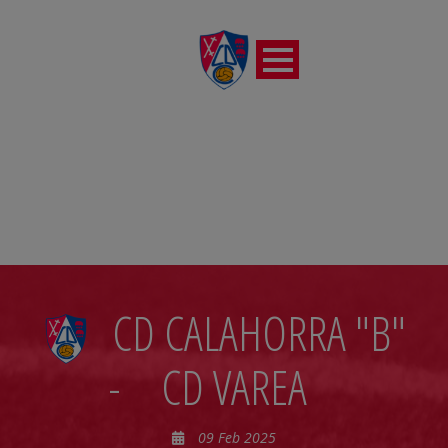
JORNADA21
CD CALAHORRA "B"
-
CD VAREA
09 Feb 2025