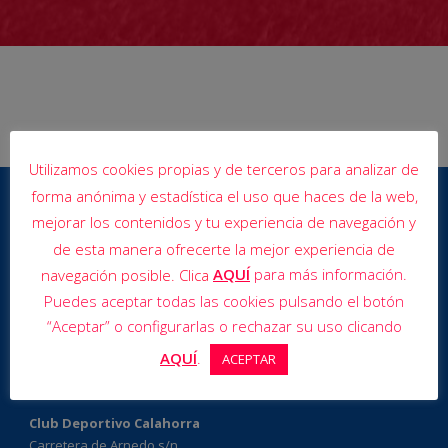
Utilizamos cookies propias y de terceros para analizar de
forma anónima y estadística el uso que haces de la web,
mejorar los contenidos y tu experiencia de navegación y
de esta manera ofrecerte la mejor experiencia de
AQUÍ
para más información.
navegación posible. Clica
Puedes aceptar todas las cookies pulsando el botón
“Aceptar” o configurarlas o rechazar su uso clicando
AQUÍ
.
ACEPTAR
Club Deportivo Calahorra
Carretera de Arnedo s/n