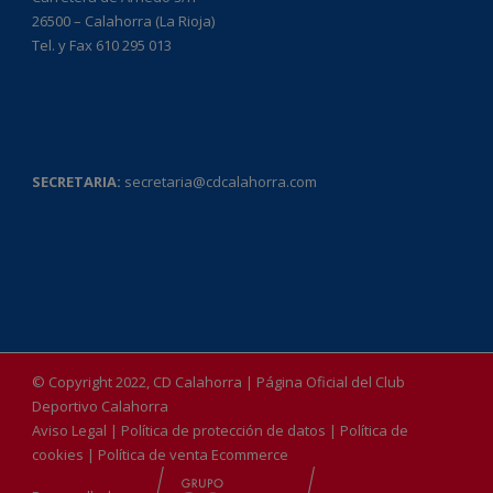
26500 – Calahorra (La Rioja)
Tel. y Fax 610 295 013
SECRETARIA:
secretaria@cdcalahorra.com
© Copyright 2022, CD Calahorra | Página Oficial del Club
Deportivo Calahorra
Aviso Legal
|
Política de protección de datos
|
Política de
cookies
|
Política de venta Ecommerce