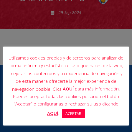
29 Sep 2024
Utilizamos cookies propias y de terceros para analizar de
forma anónima y estadística el uso que haces de la web,
mejorar los contenidos y tu experiencia de navegación y
de esta manera ofrecerte la mejor experiencia de
AQUÍ
para más información.
navegación posible. Clica
Puedes aceptar todas las cookies pulsando el botón
“Aceptar” o configurarlas o rechazar su uso clicando
AQUÍ
.
ACEPTAR