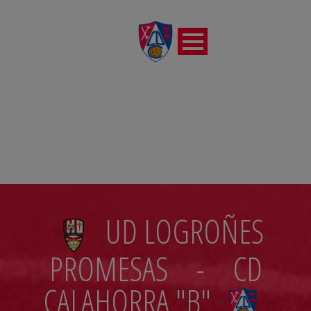
JORNADA4
UD LOGROÑES
PROMESAS
-
CD
CALAHORRA "B"