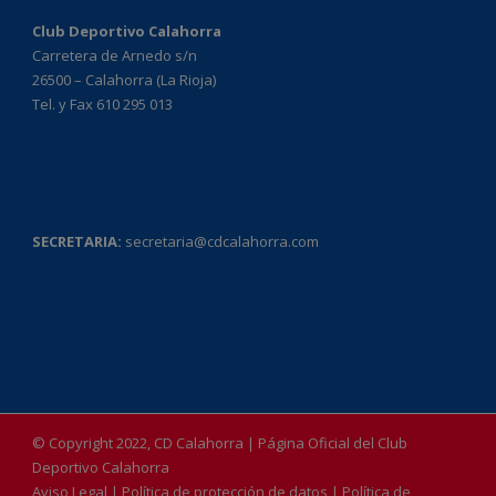
Club Deportivo Calahorra
Carretera de Arnedo s/n
26500 – Calahorra (La Rioja)
Tel. y Fax 610 295 013
SECRETARIA:
secretaria@cdcalahorra.com
© Copyright 2022, CD Calahorra | Página Oficial del Club
Deportivo Calahorra
Aviso Legal
|
Política de protección de datos
|
Política de