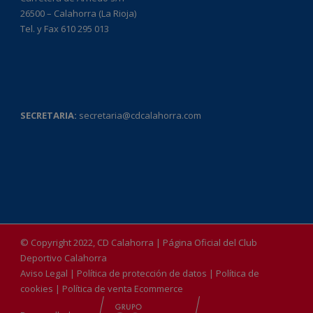
26500 – Calahorra (La Rioja)
Tel. y Fax 610 295 013
SECRETARIA:
secretaria@cdcalahorra.com
© Copyright 2022, CD Calahorra | Página Oficial del Club
Deportivo Calahorra
Aviso Legal
|
Política de protección de datos
|
Política de
cookies
|
Política de venta Ecommerce