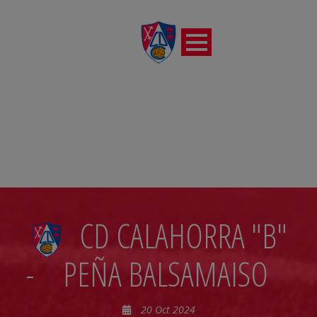
JORNADA7
CD CALAHORRA "B"
-
PEÑA BALSAMAISO
20 Oct 2024