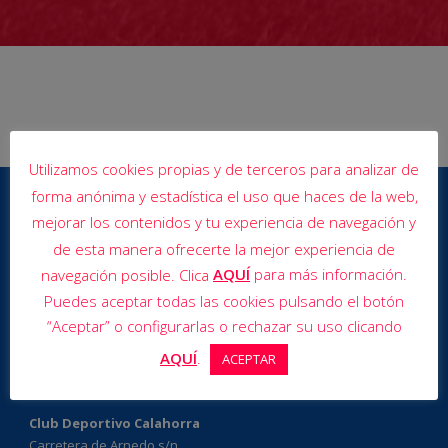
Utilizamos cookies propias y de terceros para analizar de
forma anónima y estadística el uso que haces de la web,
mejorar los contenidos y tu experiencia de navegación y
de esta manera ofrecerte la mejor experiencia de
AQUÍ
para más información.
navegación posible. Clica
Puedes aceptar todas las cookies pulsando el botón
“Aceptar” o configurarlas o rechazar su uso clicando
AQUÍ
.
ACEPTAR
Club Deportivo Calahorra
Carretera de Arnedo s/n