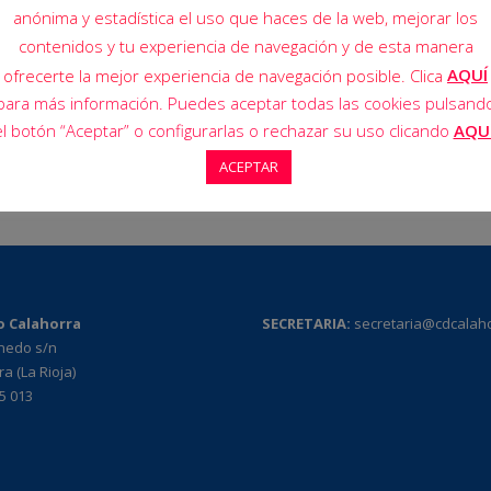
anónima y estadística el uso que haces de la web, mejorar los
contenidos y tu experiencia de navegación y de esta manera
17 Nov 2024
AQUÍ
ofrecerte la mejor experiencia de navegación posible. Clica
para más información. Puedes aceptar todas las cookies pulsand
el botón “Aceptar” o configurarlas o rechazar su uso clicando
AQU
ACEPTAR
o Calahorra
SECRETARIA:
secretaria@cdcalah
rnedo s/n
a (La Rioja)
95 013