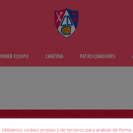
PRIMER EQUIPO
CANTERA
PATROCINADORES
JORNADA11
CD CALAHORRA
-
CD AUTO
Utilizamos cookies propias y de terceros para analizar de forma