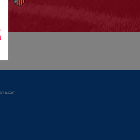
o
Í
.
orra.com