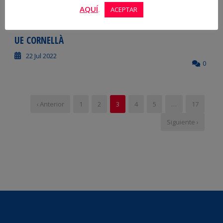
0
AQUÍ
.
ACEPTAR
UE CORNELLÀ
22 Jul 2022
0
‹ Anterior
1
2
3
4
5
…
17
Siguiente ›