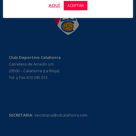
AQUÍ
.
ACEPTAR
Club Deportivo Calahorra
Carretera de Arnedo s/n
26500 – Calahorra (La Rioja)
Tel. y Fax 610 295 013
SECRETARIA:
secretaria@cdcalahorra.com