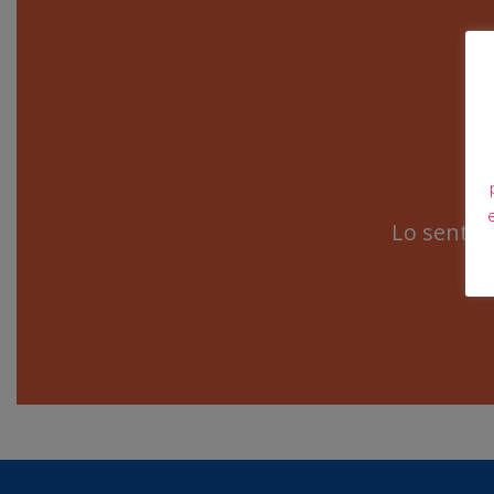
Lo sentim