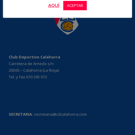
AQUÍ
.
ACEPTAR
Club Deportivo Calahorra
Carretera de Arnedo s/n
26500 – Calahorra (La Rioja)
Tel. y Fax 610 295 013
SECRETARIA:
secretaria@cdcalahorra.com