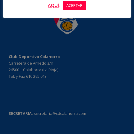
AQUÍ
.
ACEPTAR
Club Deportivo Calahorra
Carretera de Arnedo s/n
26500 – Calahorra (La Rioja)
Tel. y Fax 610 295 013
SECRETARIA:
secretaria@cdcalahorra.com