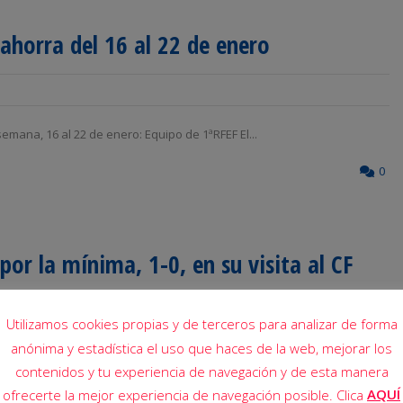
lahorra del 16 al 22 de enero
emana, 16 al 22 de enero: Equipo de 1ªRFEF El...
0
por la mínima, 1-0, en su visita al CF
Utilizamos cookies propias y de terceros para analizar de forma
anónima y estadística el uso que haces de la web, mejorar los
contenidos y tu experiencia de navegación y de esta manera
na, Miguel Mari, Carmona (m. 65, Etxaniz), Vadik, Xemi (m. 56,...
AQUÍ
ofrecerte la mejor experiencia de navegación posible. Clica