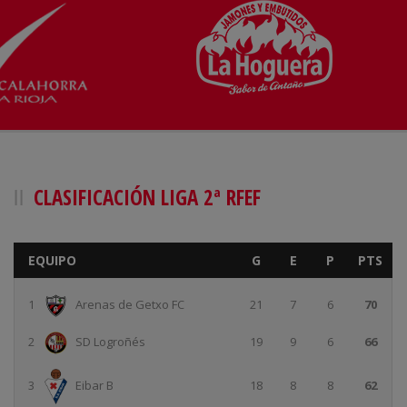
CLASIFICACIÓN LIGA 2ª RFEF
EQUIPO
G
E
P
PTS
1
Arenas de Getxo FC
21
7
6
70
2
SD Logroñés
19
9
6
66
18
8
8
62
3
Eibar B