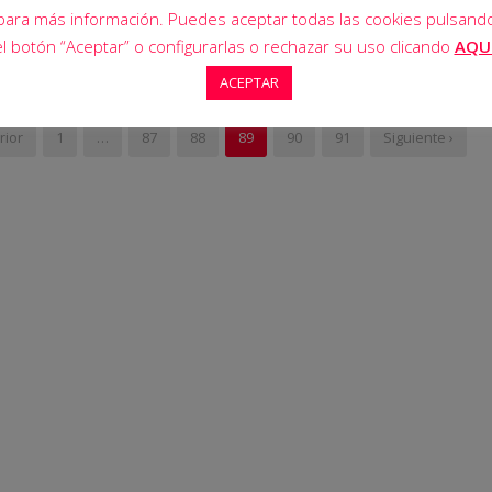
para más información. Puedes aceptar todas las cookies pulsand
1
el botón “Aceptar” o configurarlas o rechazar su uso clicando
AQU
ACEPTAR
rior
1
…
87
88
89
90
91
Siguiente ›