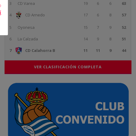
3
CD Varea
19
6
6
63
o
Í
.
4
CD Arnedo
17
6
8
57
5
Oyonesa
15
7
9
52
6
La Calzada
14
9
8
51
7
CD Calahorra B
11
11
9
44
VER CLASIFICACIÓN COMPLETA