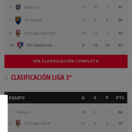
4
Utebo FC
17
10
7
61
5
CD Teruel
17
9
8
60
6
UD Logroñés SAD
14
13
7
55
14
CD Calahorra
9
12
13
39
VER CLASIFICACIÓN COMPLETA
CLASIFICACIÓN LIGA 3ª
EQUIPO
G
E
P
PTS
1
Naxara
28
2
1
86
2
UD Logroñés B
23
4
4
73