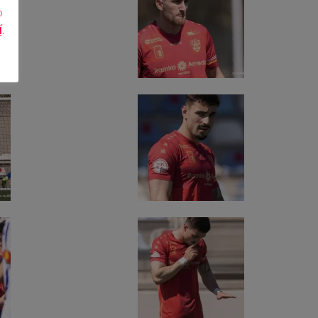
o
Í
.