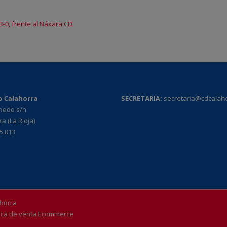
 3-0, frente al Náxara CD
o Calahorra
SECRETARIA:
secretaria@cdcalah
rnedo s/n
a (La Rioja)
95 013
ahorra
tica de venta Ecommerce