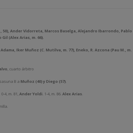
, 50)
, Ander Vidorreta, Marcos Baselga, Alejandro Ibarrondo, Pabl
o Gil
(Alex Arias, m. 66)
.
 Adama, Iker Muñoz (C. Mutilva, m. 77), Eneko, R. Azcona (Pau M., m. 5
alvo
, cuarto árbitro
Osasuna B a
Muñoz (40) y Diego (57)
.
.
0-4, m. 81,
Ander Yoldi
. 1-4, m. 86.
Alex Arias
.
illa.