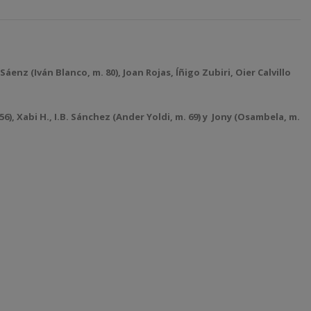
o Sáenz
(Iván Blanco, m. 80)
, Joan Rojas, Íñigo Zubiri, Oier Calvillo
6), Xabi H., I.B. Sánchez (Ander Yoldi, m. 69) y
Jony (Osambela, m.