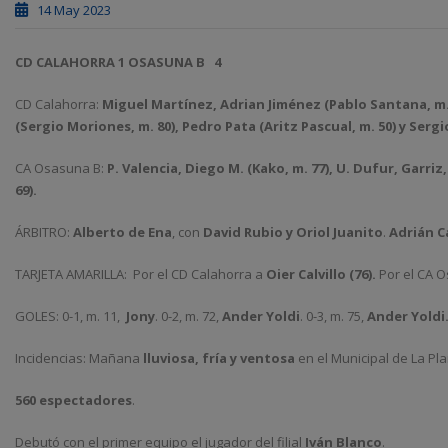
14 May 2023
CD CALAHORRA 1 OSASUNA B
4
CD Calahorra:
Miguel Martínez, Adrian Jiménez
(Pablo Santana, m.
(Sergio Moriones, m. 80)
, Pedro Pata
(Aritz Pascual, m. 50)
y Sergi
CA Osasuna B:
P.
Valencia, Diego M. (Kako, m. 77), U. Dufur, Garriz,
69).
ÁRBITRO:
Alberto de Ena
, con
David Rubio y Oriol Juanito
.
Adrián C
TARJETA AMARILLA:
Por el CD Calahorra a
Oier Calvillo (76).
Por el CA 
GOLES: 0-1, m. 11,
Jony
. 0-2, m. 72,
Ander Yoldi
. 0-3, m. 75,
Ander Yoldi
Incidencias: Mañana
lluviosa, fría y ventosa
en el Municipal de La Plan
560 espectadores
.
Debutó con el primer equipo el jugador del filial
Iván Blanco
.