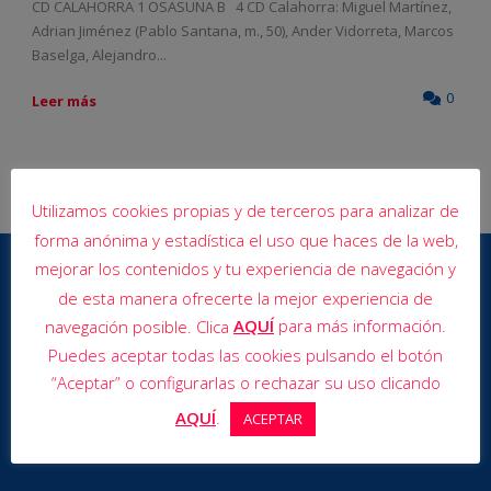
CD CALAHORRA 1 OSASUNA B 4 CD Calahorra: Miguel Martínez,
Adrian Jiménez (Pablo Santana, m., 50), Ander Vidorreta, Marcos
Baselga, Alejandro...
0
Leer más
Utilizamos cookies propias y de terceros para analizar de
forma anónima y estadística el uso que haces de la web,
mejorar los contenidos y tu experiencia de navegación y
de esta manera ofrecerte la mejor experiencia de
AQUÍ
para más información.
navegación posible. Clica
Puedes aceptar todas las cookies pulsando el botón
“Aceptar” o configurarlas o rechazar su uso clicando
AQUÍ
.
ACEPTAR