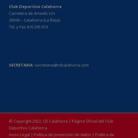
Club Deportivo Calahorra
Carretera de Arnedo s/n
26500 – Calahorra (La Rioja)
Tel. y Fax 610 295 013
SECRETARIA:
secretaria@cdcalahorra.com
© Copyright 2022, CD Calahorra | Página Oficial del Club
Deportivo Calahorra
Aviso Legal
|
Política de protección de datos
|
Política de