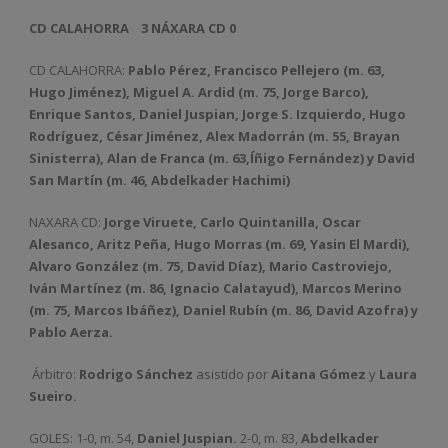
CD CALAHORRA
3 NÁXARA CD 0
CD CALAHORRA:
Pablo Pérez, Francisco Pellejero (m. 63,
Hugo Jiménez), Miguel A. Ardid (m. 75, Jorge Barco),
Enrique Santos, Daniel Juspian, Jorge S. Izquierdo, Hugo
Rodríguez, César Jiménez, Alex Madorrán (m. 55, Brayan
Sinisterra), Alan de Franca (m. 63,Íñigo Fernández) y David
San Martín (m. 46, Abdelkader Hachimi)
NAXARA CD:
Jorge Viruete, Carlo Quintanilla, Oscar
Alesanco, Aritz Peña, Hugo Morras (m. 69, Yasin El Mardi),
Alvaro González (m. 75, David Díaz), Mario Castroviejo,
Iván Martínez (m. 86, Ignacio Calatayud), Marcos Merino
(m. 75, Marcos Ibáñez), Daniel Rubín (m. 86, David Azofra) y
Pablo Aerza.
Árbitro:
Rodrigo Sánchez
asistido por
Aitana Gómez
y
Laura
Sueiro.
GOLES: 1-0, m. 54,
Daniel Juspian
.
2-0, m. 83,
Abdelkader