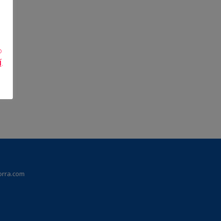
o
Í
.
orra.com