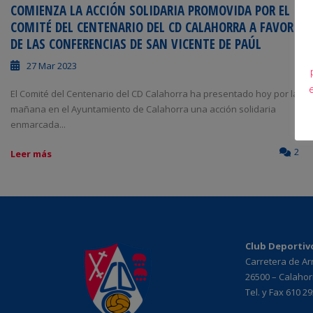
COMIENZA LA ACCIÓN SOLIDARIA PROMOVIDA POR EL
COMITÉ DEL CENTENARIO DEL CD CALAHORRA A FAVOR
DE LAS CONFERENCIAS DE SAN VICENTE DE PAÚL
27 Mar 2023
El Comité del Centenario del CD Calahorra ha presentado hoy por la
mañana en el Ayuntamiento de Calahorra una acción solidaria
enmarcada...
2
Leer más
Club Deportiv
Carretera de A
26500 – Calahorr
Tel. y Fax 610 2