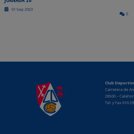
JORNADA 26
01 Sep 2023
0
Club Deportiv
Carretera de A
26500 – Calahorr
Tel. y Fax 610 2