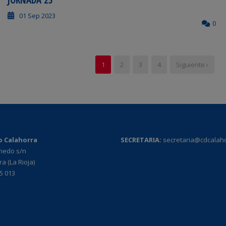
JORNADA 25
01 Sep 2023
0
1
2
3
4
Siguiente ›
o Calahorra
SECRETARIA:
secretaria@cdcalah
rnedo s/n
a (La Rioja)
95 013