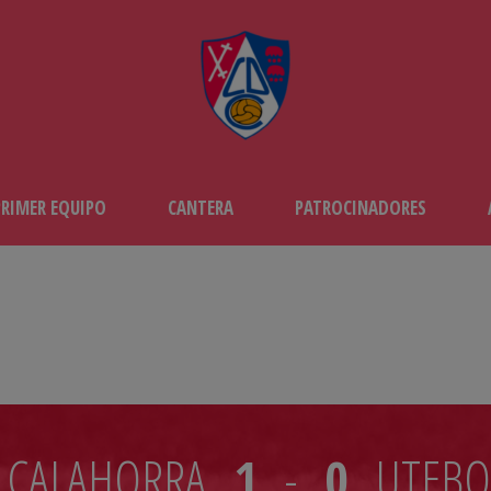
PRIMER EQUIPO
CANTERA
PATROCINADORES
JORNADA 33
 CALAHORRA
1
-
0
UTEBO