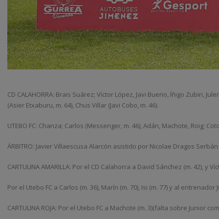
CD CALAHORRA: Brais Suárez; Víctor López, Javi Bueno, Íñigo Zubiri, Jule
(Asier Etxaburu, m. 64), Chus Villar (Javi Cobo, m. 46).
UTEBO FC: Chanza; Carlos (Messenger, m. 46), Adán, Machote, Roig; Cotos (I
ÁRBITRO: Javier Villaescusa Alarcón asistido por Nicolae Dragos Serbán
CARTULINA AMARILLA: Por el CD Calahorra a David Sánchez (m. 42), y Vícto
Por el Utebo FC a Carlos (m. 36), Marín (m. 70), Isi (m. 77) y al entrenador
CARTULINA ROJA: Por el Utebo FC a Machote (m. 3)(falta sobre Junior co