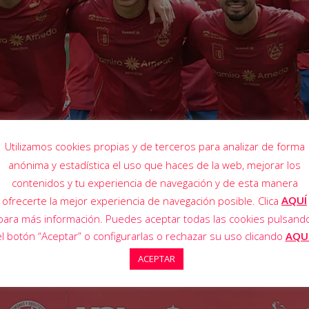
Utilizamos cookies propias y de terceros para analizar de forma
anónima y estadística el uso que haces de la web, mejorar los
contenidos y tu experiencia de navegación y de esta manera
AQUÍ
ofrecerte la mejor experiencia de navegación posible. Clica
para más información. Puedes aceptar todas las cookies pulsand
el botón “Aceptar” o configurarlas o rechazar su uso clicando
AQU
ACEPTAR