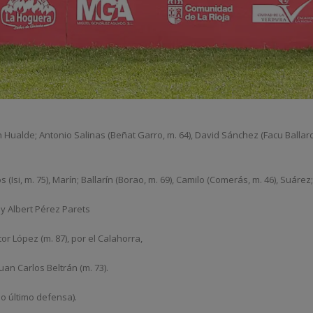
n Hualde; Antonio Salinas (Beñat Garro, m. 64), David Sánchez (Facu Ballard
si, m. 75), Marín; Ballarín (Borao, m. 69), Camilo (Comerás, m. 46), Suárez; 
 y Albert Pérez Parets
r López (m. 87), por el Calahorra,
 Juan Carlos Beltrán (m. 73).
mo último defensa).