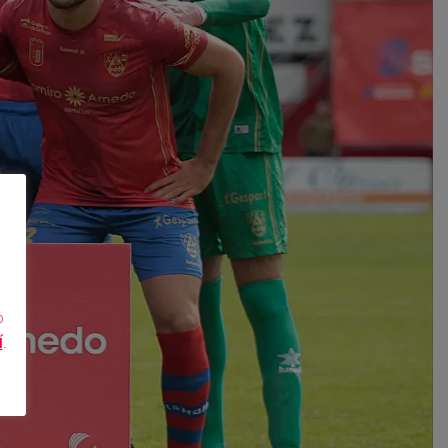
o
Í
.