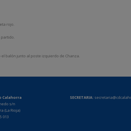
eta rojo.
 partido.
o el balón junto al poste izquierdo de Chanza.
o Calahorra
SECRETARIA:
secretaria@cdcalah
rnedo s/n
a (La Rioja)
95 013