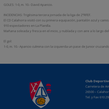
GOLES: 1-0, m. 10.- David Aparicio.
INCIDENCIAS: Trigésima tercera jornada de la liga de 2ªRFEF.
El CD Calahorra visitó con su primera equipación, pantalón azul y camis
910 espectadores en La Planilla.
Mañana soleada y fresca en el inicio, y nublada y con aire a lo largo del
El gol:
1-0, m. 10.- Aparicio culmina con la izquierda un pase de Junior cruzand
Club Deportiv
Carretera de A
26500 – Calahorr
Tel. y Fax 610 2