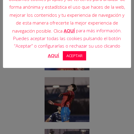
forma anónima y estadística el uso que haces de la web,
mejorar los contenidos y tu experiencia de navegación y
de esta manera ofrecerte la mejor experiencia de
AQUÍ
para más información.
navegación posible. Clica
Puedes aceptar todas las cookies pulsando el botón
“Aceptar” o configurarlas o rechazar su uso clicando
AQUÍ
.
ACEPTAR