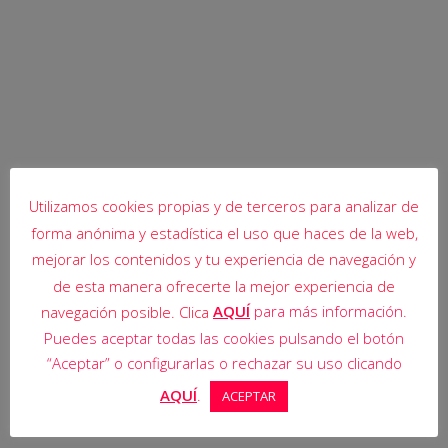
Utilizamos cookies propias y de terceros para analizar de
forma anónima y estadística el uso que haces de la web,
mejorar los contenidos y tu experiencia de navegación y
de esta manera ofrecerte la mejor experiencia de
AQUÍ
para más información.
navegación posible. Clica
Puedes aceptar todas las cookies pulsando el botón
“Aceptar” o configurarlas o rechazar su uso clicando
AQUÍ
.
ACEPTAR