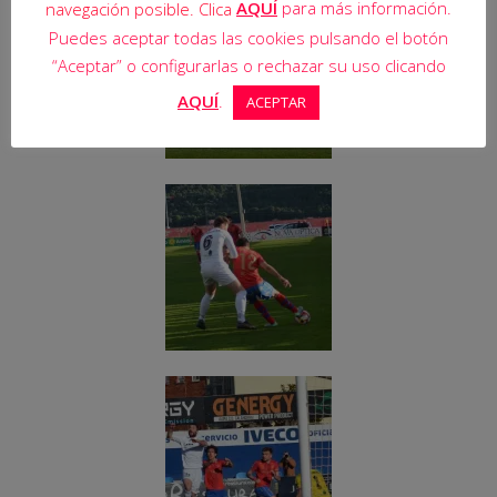
AQUÍ
para más información.
navegación posible. Clica
Puedes aceptar todas las cookies pulsando el botón
“Aceptar” o configurarlas o rechazar su uso clicando
AQUÍ
.
ACEPTAR