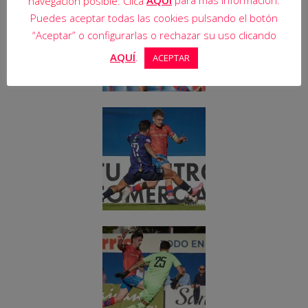
navegación posible. Clica
Puedes aceptar todas las cookies pulsando el botón
“Aceptar” o configurarlas o rechazar su uso clicando
AQUÍ
.
ACEPTAR