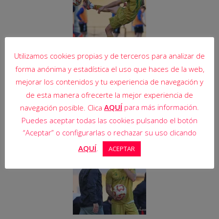
Utilizamos cookies propias y de terceros para analizar de
forma anónima y estadística el uso que haces de la web,
mejorar los contenidos y tu experiencia de navegación y
de esta manera ofrecerte la mejor experiencia de
AQUÍ
para más información.
navegación posible. Clica
Puedes aceptar todas las cookies pulsando el botón
“Aceptar” o configurarlas o rechazar su uso clicando
AQUÍ
.
ACEPTAR