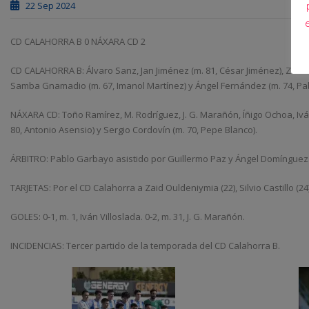
22 Sep 2024
CD CALAHORRA B 0 NÁXARA CD 2
CD CALAHORRA B: Álvaro Sanz, Jan Jiménez (m. 81, César Jiménez), Zaid O
Samba Gnamadio (m. 67, Imanol Martínez) y Ángel Fernández (m. 74, Pab
NÁXARA CD: Toño Ramírez, M. Rodríguez, J. G. Marañón, Íñigo Ochoa, Iván V
80, Antonio Asensio) y Sergio Cordovín (m. 70, Pepe Blanco).
ÁRBITRO: Pablo Garbayo asistido por Guillermo Paz y Ángel Domínguez
TARJETAS: Por el CD Calahorra a Zaid Ouldeniymia (22), Silvio Castillo (2
GOLES: 0-1, m. 1, Iván Villoslada. 0-2, m. 31, J. G. Marañón.
INCIDENCIAS: Tercer partido de la temporada del CD Calahorra B.