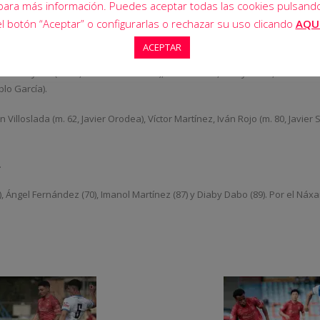
para más información. Puedes aceptar todas las cookies pulsand
el botón “Aceptar” o configurarlas o rechazar su uso clicando
AQU
ACEPTAR
uldeniymia (M. 46, Anas Abdulsalam), Raúl Muñoz, Diaby Dabo, Álvaro Alcánta
lo García).
illoslada (m. 62, Javier Orodea), Víctor Martínez, Iván Rojo (m. 80, Javier S
.
4), Ángel Fernández (70), Imanol Martínez (87) y Diaby Dabo (89). Por el Náxa