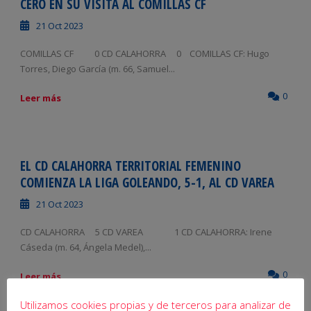
CERO EN SU VISITA AL COMILLAS CF
21 Oct 2023
COMILLAS CF 0 CD CALAHORRA 0 COMILLAS CF: Hugo
Torres, Diego García (m. 66, Samuel...
0
Leer más
EL CD CALAHORRA TERRITORIAL FEMENINO
COMIENZA LA LIGA GOLEANDO, 5-1, AL CD VAREA
21 Oct 2023
CD CALAHORRA 5 CD VAREA 1 CD CALAHORRA: Irene
Cáseda (m. 64, Ángela Medel),...
0
Leer más
Utilizamos cookies propias y de terceros para analizar de