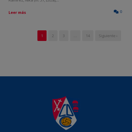
Ramírez, Nika (m. 57, Loza),...
0
Leer más
1
2
3
…
14
Siguiente ›