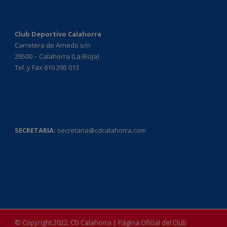
Club Deportivo Calahorra
Carretera de Arnedo s/n
26500 – Calahorra (La Rioja)
Tel. y Fax 610 295 013
SECRETARIA:
secretaria@cdcalahorra.com
© Copyright 2022, CD Calahorra | Página Oficial del Club