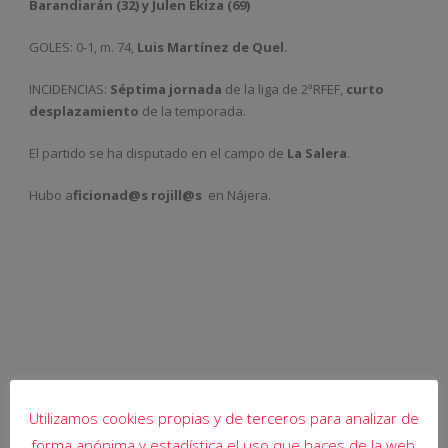
Barandiarán (32) y
Julen Ekiza (69)
GOLES: 0-1, m. 74,
Luis Martínez de Quel.
INCIDENCIAS:
Séptima jornada
de la liga de 2ªRFEF,
curto
desplazamiento
de la temporada.
El partido se ha disputado en el campo de
La Salera
.
Hubo a
ficionad@s rojill@s
en Nájera.
Utilizamos cookies propias y de terceros para analizar de
forma anónima y estadística el uso que haces de la web,