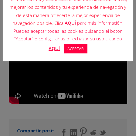
mejorar los contenidos y tu experiencia de navegación y
de esta manera ofrecerte la mejor experiencia de
AQUÍ
para más información.
navegación posible. Clica
Puedes aceptar todas las cookies pulsando el botón
“Aceptar” o configurarlas o rechazar su uso clicando
AQUÍ
.
ACEPTAR
Compartir post: