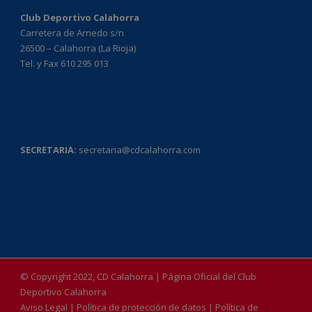
Club Deportivo Calahorra
Carretera de Arnedo s/n
26500 – Calahorra (La Rioja)
Tel. y Fax 610 295 013
SECRETARIA:
secretaria@cdcalahorra.com
© Copyright 2022, CD Calahorra | Página Oficial del Club
Deportivo Calahorra
Aviso Legal
|
Política de protección de datos
|
Política de