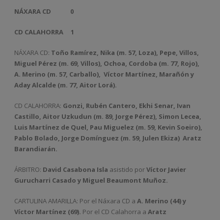
NÁXARA CD 0
CD CALAHORRA
1
NÁXARA CD:
Toño Ramírez, Nika (m. 57, Loza), Pepe, Villos,
Miguel Pérez (m. 69, Villos), Ochoa, Cordoba (m. 77, Rojo),
A. Merino (m. 57, Carballo),
Víctor Martínez, Marañón y
Aday Alcalde (m. 77, Aitor Lorá).
CD CALAHORRA:
Gonzi, Rubén Cantero, Ekhi Senar, Ivan
Castillo, Aitor Uzkudun (m. 89, Jorge Pérez), Simon Lecea,
Luis Martínez de Quel, Pau Miguelez (m. 59, Kevin Soeiro),
Pablo Bolado, Jorge Domínguez (m. 59, Julen Ekiza)
Aratz
Barandiarán.
ÁRBITRO:
David Casabona Isla
asistido por
Víctor Javier
Gurucharri Casado y Miguel Beaumont Muñoz.
CARTULINA AMARILLA: Por el Náxara CD a
A. Merino (44) y
Víctor Martínez (69)
.
Por el CD Calahorra a
Aratz