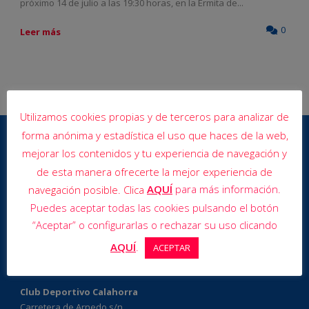
próximo 14 de julio a las 19:30 horas, en la Ermita de...
0
Leer más
Utilizamos cookies propias y de terceros para analizar de
forma anónima y estadística el uso que haces de la web,
mejorar los contenidos y tu experiencia de navegación y
de esta manera ofrecerte la mejor experiencia de
AQUÍ
para más información.
navegación posible. Clica
Puedes aceptar todas las cookies pulsando el botón
“Aceptar” o configurarlas o rechazar su uso clicando
AQUÍ
.
ACEPTAR
Club Deportivo Calahorra
Carretera de Arnedo s/n