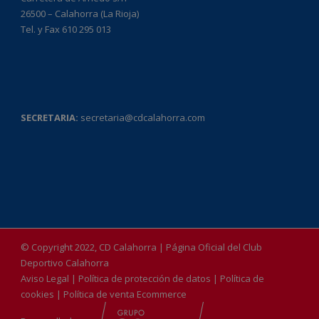
26500 – Calahorra (La Rioja)
Tel. y Fax 610 295 013
SECRETARIA:
secretaria@cdcalahorra.com
© Copyright 2022, CD Calahorra | Página Oficial del Club
Deportivo Calahorra
Aviso Legal
|
Política de protección de datos
|
Política de
cookies
|
Política de venta Ecommerce