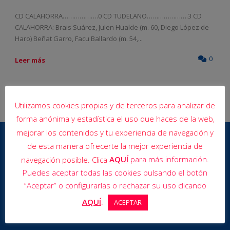
CD CALAHORRA……………….0 CD TUDELANO………………….3 CD
CALAHORRA: Brais Suárez, Julen Hualde (m. 60, Diego López de
Haro) Beñat Garro, Facu Ballardo (m. 54,...
0
Leer más
Utilizamos cookies propias y de terceros para analizar de
forma anónima y estadística el uso que haces de la web,
mejorar los contenidos y tu experiencia de navegación y
de esta manera ofrecerte la mejor experiencia de
AQUÍ
para más información.
navegación posible. Clica
Puedes aceptar todas las cookies pulsando el botón
“Aceptar” o configurarlas o rechazar su uso clicando
AQUÍ
.
ACEPTAR