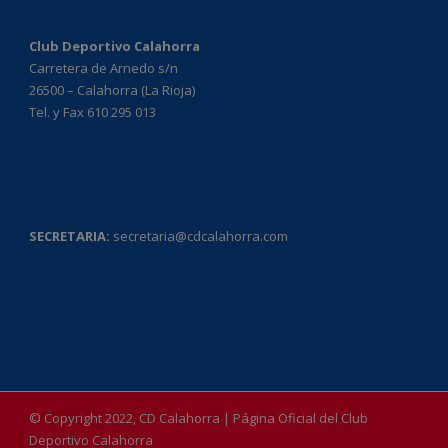
Club Deportivo Calahorra
Carretera de Arnedo s/n
26500 – Calahorra (La Rioja)
Tel. y Fax 610 295 013
SECRETARIA:
secretaria@cdcalahorra.com
© Copyright 2022, CD Calahorra | Página Oficial del Club
Deportivo Calahorra