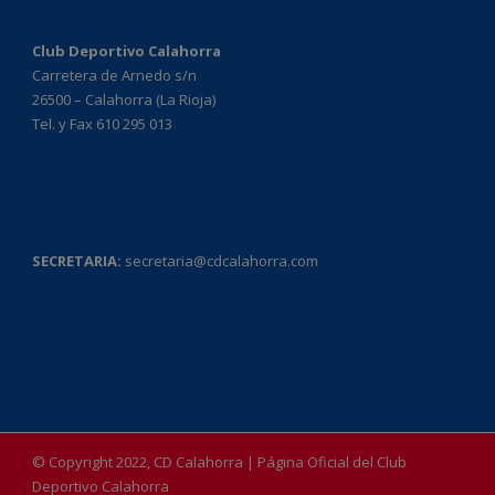
Club Deportivo Calahorra
Carretera de Arnedo s/n
26500 – Calahorra (La Rioja)
Tel. y Fax 610 295 013
SECRETARIA:
secretaria@cdcalahorra.com
© Copyright 2022, CD Calahorra | Página Oficial del Club
Deportivo Calahorra