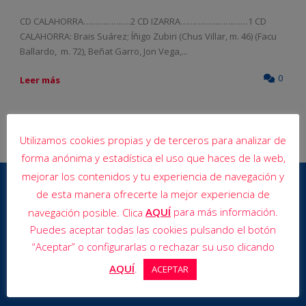
CD CALAHORRA……………….2 CD IZARRA………………………1 CD
CALAHORRA: Brais Suárez; Íñigo Zubiri (Chus Villar, m. 46) (Facu
Ballardo, m. 72), Beñat Garro, Jon Vega,...
0
Leer más
Utilizamos cookies propias y de terceros para analizar de
forma anónima y estadística el uso que haces de la web,
mejorar los contenidos y tu experiencia de navegación y
de esta manera ofrecerte la mejor experiencia de
AQUÍ
para más información.
navegación posible. Clica
Puedes aceptar todas las cookies pulsando el botón
“Aceptar” o configurarlas o rechazar su uso clicando
AQUÍ
.
ACEPTAR