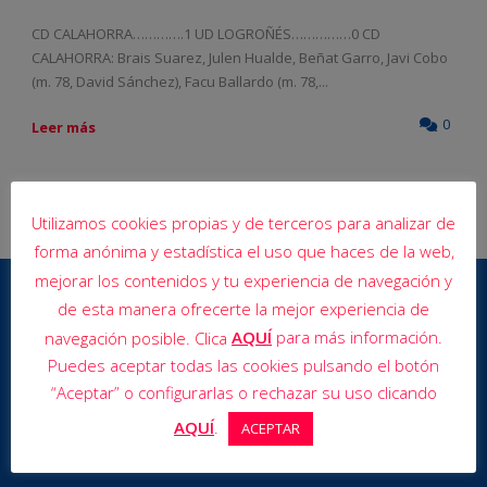
CD CALAHORRA………….1 UD LOGROÑÉS……………0 CD
CALAHORRA: Brais Suarez, Julen Hualde, Beñat Garro, Javi Cobo
(m. 78, David Sánchez), Facu Ballardo (m. 78,...
0
Leer más
Utilizamos cookies propias y de terceros para analizar de
forma anónima y estadística el uso que haces de la web,
mejorar los contenidos y tu experiencia de navegación y
de esta manera ofrecerte la mejor experiencia de
AQUÍ
para más información.
navegación posible. Clica
Puedes aceptar todas las cookies pulsando el botón
“Aceptar” o configurarlas o rechazar su uso clicando
AQUÍ
.
ACEPTAR