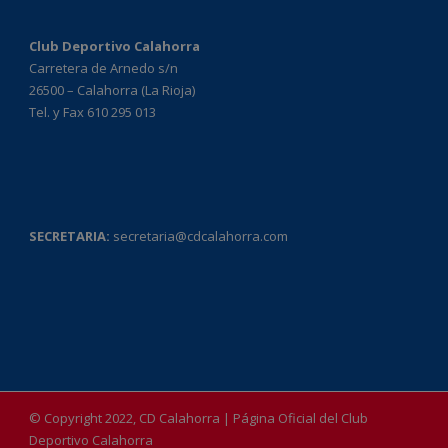
Club Deportivo Calahorra
Carretera de Arnedo s/n
26500 – Calahorra (La Rioja)
Tel. y Fax 610 295 013
SECRETARIA:
secretaria@cdcalahorra.com
© Copyright 2022, CD Calahorra | Página Oficial del Club
Deportivo Calahorra