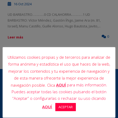
16 Oct 2024
UD BARBASTRO…………0 CD CALAHORRA…………1 UD
BARBASTRO: Víctor Méndez, Gastón Íñigo, Jaime Ara (m. 81,
Israel), Manu Castillo, Guille Alonso, Hugo Bautista, Javito,...
0
Leer más
Utilizamos cookies propias y de terceros para analizar de
forma anónima y estadística el uso que haces de la web,
mejorar los contenidos y tu experiencia de navegación y
de esta manera ofrecerte la mejor experiencia de
AQUÍ
para más información.
navegación posible. Clica
Puedes aceptar todas las cookies pulsando el botón
“Aceptar” o configurarlas o rechazar su uso clicando
AQUÍ
.
ACEPTAR