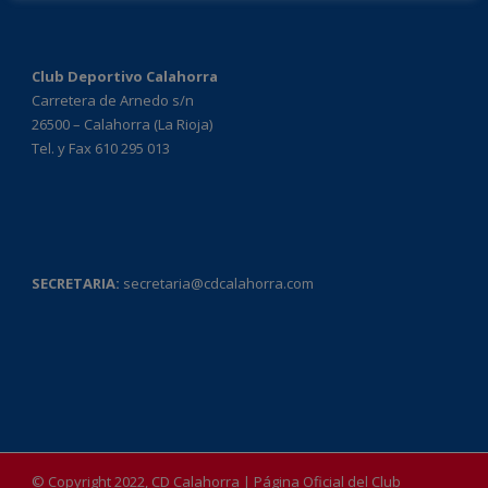
Club Deportivo Calahorra
Carretera de Arnedo s/n
26500 – Calahorra (La Rioja)
Tel. y Fax 610 295 013
SECRETARIA:
secretaria@cdcalahorra.com
© Copyright 2022, CD Calahorra | Página Oficial del Club