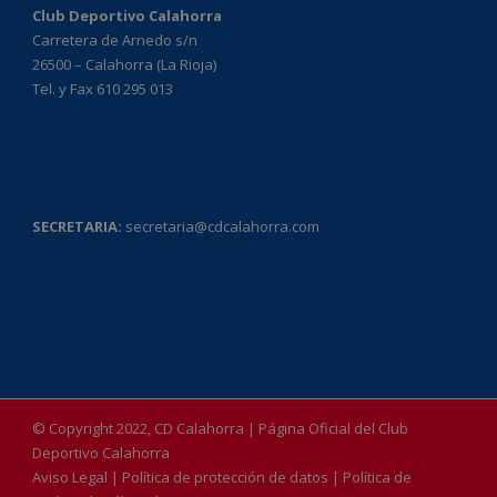
Club Deportivo Calahorra
Carretera de Arnedo s/n
26500 – Calahorra (La Rioja)
Tel. y Fax 610 295 013
SECRETARIA:
secretaria@cdcalahorra.com
© Copyright 2022, CD Calahorra | Página Oficial del Club
Deportivo Calahorra
Aviso Legal
|
Política de protección de datos
|
Política de