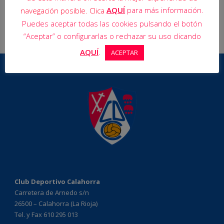
AQUÍ
para más información.
navegación posible. Clica
Puedes aceptar todas las cookies pulsando el botón
“Aceptar” o configurarlas o rechazar su uso clicando
AQUÍ
.
ACEPTAR
Club Deportivo Calahorra
Carretera de Arnedo s/n
26500 – Calahorra (La Rioja)
Tel. y Fax 610 295 013