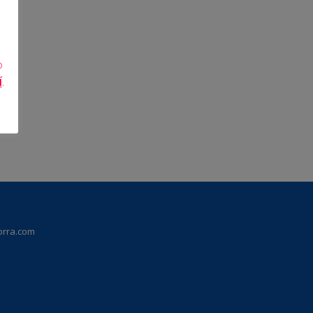
o
Í
.
orra.com