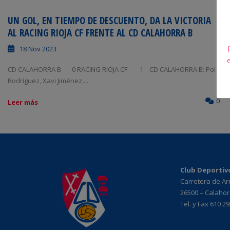
UN GOL, EN TIEMPO DE DESCUENTO, DA LA VICTORIA
AL RACING RIOJA CF FRENTE AL CD CALAHORRA B
18 Nov 2023
CD CALAHORRA B 0 RACING RIOJA CF 1 CD CALAHORRA B: Pol
Rodríguez, Xavi Jiménez,...
0
Leer más
Club Deportiv
Carretera de A
26500 – Calahorr
Tel. y Fax 610 2