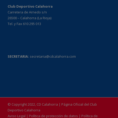
Club Deportivo Calahorra
Carretera de Arnedo s/n
26500 – Calahorra (La Rioja)
Tel. y Fax 610 295 013
SECRETARIA:
secretaria@cdcalahorra.com
© Copyright 2022, CD Calahorra | Página Oficial del Club
Deportivo Calahorra
Aviso Legal
|
Política de protección de datos
|
Política de