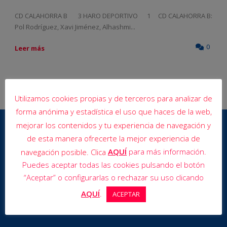
CD CALAHORRA B 3 HARO DEPORTIVO 1 CD CALAHORRA B:
Pol Rodríguez, Xavi Jiménez, Alhashmi...
0
Leer más
Utilizamos cookies propias y de terceros para analizar de
forma anónima y estadística el uso que haces de la web,
mejorar los contenidos y tu experiencia de navegación y
de esta manera ofrecerte la mejor experiencia de
AQUÍ
para más información.
navegación posible. Clica
Puedes aceptar todas las cookies pulsando el botón
“Aceptar” o configurarlas o rechazar su uso clicando
AQUÍ
.
ACEPTAR