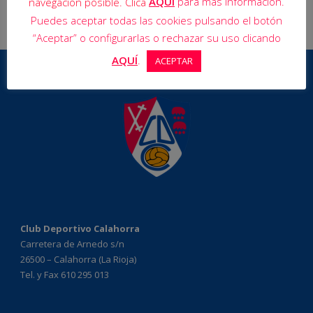
AQUÍ
para más información.
navegación posible. Clica
Puedes aceptar todas las cookies pulsando el botón
“Aceptar” o configurarlas o rechazar su uso clicando
AQUÍ
.
ACEPTAR
Club Deportivo Calahorra
Carretera de Arnedo s/n
26500 – Calahorra (La Rioja)
Tel. y Fax 610 295 013