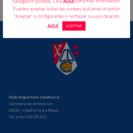
AQUÍ
para más información.
navegación posible. Clica
Puedes aceptar todas las cookies pulsando el botón
“Aceptar” o configurarlas o rechazar su uso clicando
AQUÍ
.
ACEPTAR
Club Deportivo Calahorra
Carretera de Arnedo s/n
26500 – Calahorra (La Rioja)
Tel. y Fax 610 295 013