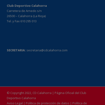
Club Deportivo Calahorra
Carretera de Arnedo s/n
26500 – Calahorra (La Rioja)
Tel. y Fax 610 295 013
SECRETARIA:
secretaria@cdcalahorra.com
© Copyright 2022, CD Calahorra | Página Oficial del Club
Deportivo Calahorra
Aviso Legal
|
Política de protección de datos
|
Política de