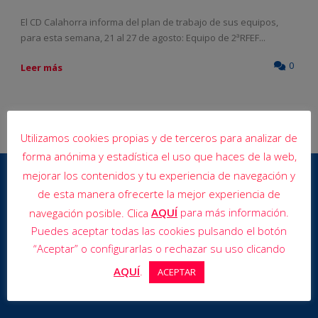
El CD Calahorra informa del plan de trabajo de sus equipos,
para esta semana, 21 al 27 de agosto: Equipo de 2ªRFEF...
0
Leer más
Utilizamos cookies propias y de terceros para analizar de
forma anónima y estadística el uso que haces de la web,
mejorar los contenidos y tu experiencia de navegación y
de esta manera ofrecerte la mejor experiencia de
AQUÍ
para más información.
navegación posible. Clica
Puedes aceptar todas las cookies pulsando el botón
“Aceptar” o configurarlas o rechazar su uso clicando
AQUÍ
.
ACEPTAR