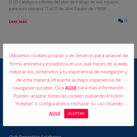
El CD Calahorra informa del plan de trabajo de sus equipos,
para esta semana 17 al 23 de abril: Equipo de 1ªRFEF...
0
Leer más
Utilizamos cookies propias y de terceros para analizar de
forma anónima y estadística el uso que haces de la web,
mejorar los contenidos y tu experiencia de navegación y
de esta manera ofrecerte la mejor experiencia de
AQUÍ
para más información.
navegación posible. Clica
Puedes aceptar todas las cookies pulsando el botón
“Aceptar” o configurarlas o rechazar su uso clicando
AQUÍ
.
ACEPTAR
Club Deportivo Calahorra