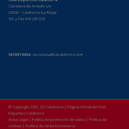
Carretera de Arnedo s/n
26500 – Calahorra (La Rioja)
Tel. y Fax 610 295 013
SECRETARIA:
secretaria@cdcalahorra.com
© Copyright 2022, CD Calahorra | Página Oficial del Club
Deportivo Calahorra
Aviso Legal
|
Política de protección de datos
|
Política de
cookies
|
Política de venta Ecommerce