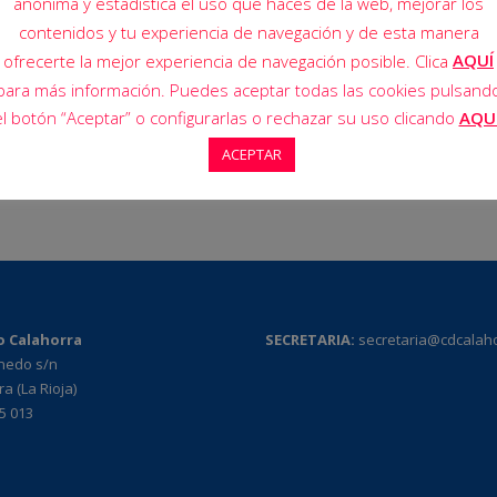
anónima y estadística el uso que haces de la web, mejorar los
contenidos y tu experiencia de navegación y de esta manera
AQUÍ
ofrecerte la mejor experiencia de navegación posible. Clica
para más información. Puedes aceptar todas las cookies pulsand
el botón “Aceptar” o configurarlas o rechazar su uso clicando
AQU
ACEPTAR
o Calahorra
SECRETARIA:
secretaria@cdcalah
rnedo s/n
a (La Rioja)
95 013