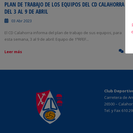
PLAN DE TRABAJO DE LOS EQUIPOS DEL CD CALAHORRA
DEL 3 AL 9 DE ABRIL
03 Abr 2023
El CD Calahorra informa del plan de trabajo de sus equipos, para
esta semana, 3 al 9 de abril: Equipo de 1ªRFEF...
0
Leer más
Club Deportiv
Carretera de A
26500 – Calahorr
Tel. y Fax 610 2