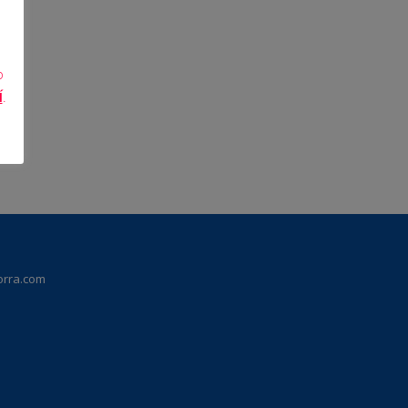
o
Í
.
orra.com