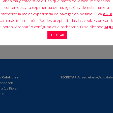
anónima y estadística el uso que haces de la web, mejorar los
contenidos y tu experiencia de navegación y de esta manera
AQUÍ
ofrecerte la mejor experiencia de navegación posible. Clica
para más información. Puedes aceptar todas las cookies pulsand
el botón “Aceptar” o configurarlas o rechazar su uso clicando
AQU
ACEPTAR
o Calahorra
SECRETARIA:
secretaria@cdcalah
rnedo s/n
a (La Rioja)
95 013