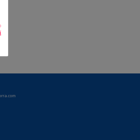
o
Í
.
orra.com