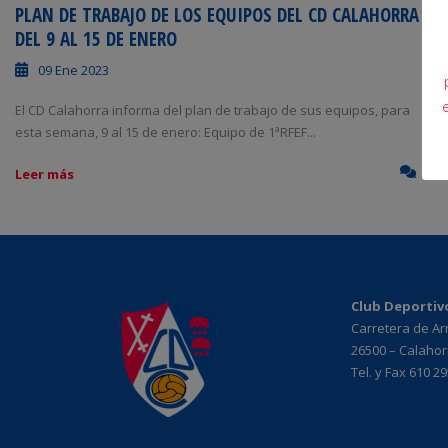
PLAN DE TRABAJO DE LOS EQUIPOS DEL CD CALAHORRA
DEL 9 AL 15 DE ENERO
09 Ene 2023
El CD Calahorra informa del plan de trabajo de sus equipos, para
esta semana, 9 al 15 de enero: Equipo de 1ªRFEF...
1
Leer más
Club Deportiv
Carretera de A
26500 – Calahorr
Tel. y Fax 610 2