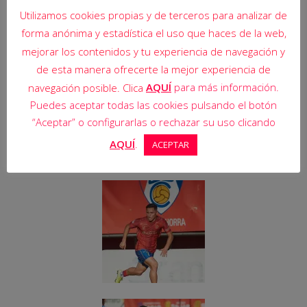
Utilizamos cookies propias y de terceros para analizar de
forma anónima y estadística el uso que haces de la web,
mejorar los contenidos y tu experiencia de navegación y
de esta manera ofrecerte la mejor experiencia de
AQUÍ
para más información.
navegación posible. Clica
Puedes aceptar todas las cookies pulsando el botón
“Aceptar” o configurarlas o rechazar su uso clicando
AQUÍ
.
ACEPTAR