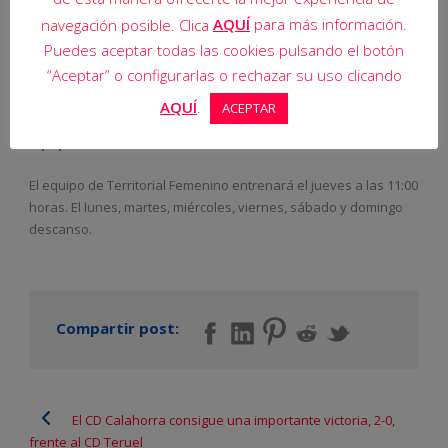
El equipo de Juvenil Territorial entrenará jueves y viernes a las
AQUÍ
para más información.
navegación posible. Clica
12:00 horas. El lunes, martes, miércoles, sábado y domingo
Puedes aceptar todas las cookies pulsando el botón
descanso.
“Aceptar” o configurarlas o rechazar su uso clicando
.
AQUÍ
.
ACEPTAR
Equipo de Territorial Femenino
El equipo de Territorial Femenino entrenará el jueves a las 11:00
horas. El lunes, martes, miércoles, viernes, sábado y domingo
descanso.
Compartir post:
El CD Calahorra consigue una importante victoria, 2-0,
frente al CD Teruel