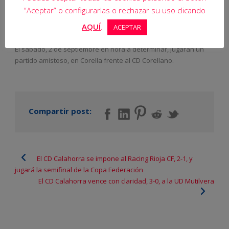
“Aceptar” o configurarlas o rechazar su uso clicando
El equipo Primera Juvenil comenzarán la pretemporada el día 1
AQUÍ
.
ACEPTAR
de septiembre a las 17,30 horas en el campo de San Emeterio.
El sábado, 2 de septiembre en hora a determinar, jugarán un
partido amistoso, en Corella frente al CD Corellano.
Compartir post:
El CD Calahorra se impone al Racing Rioja CF, 2-1, y
jugará la semifinal de la Copa Federación
El CD Calahorra vence con claridad, 3-0, a la UD Mutilvera