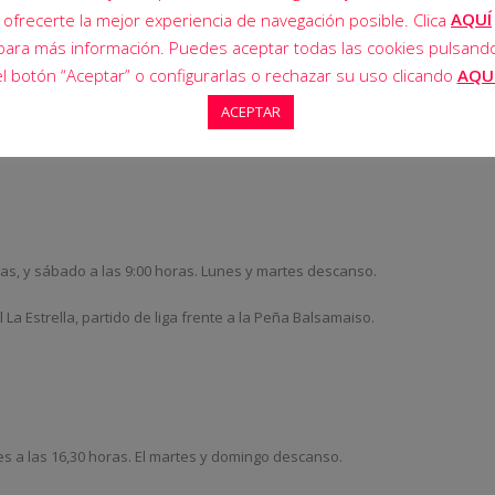
AQUÍ
ofrecerte la mejor experiencia de navegación posible. Clica
para más información. Puedes aceptar todas las cookies pulsand
el botón “Aceptar” o configurarlas o rechazar su uso clicando
AQU
 11:00 horas, y sábado a las 10:30 horas. Martes descanso
ACEPTAR
illa, partido de liga frente al RZ Deportivo Aragón.
ras, y sábado a las 9:00 horas. Lunes y martes descanso.
La Estrella, partido de liga frente a la Peña Balsamaiso.
es a las 16,30 horas. El martes y domingo descanso.