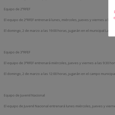
Equipo de 2ªRFEF
El equipo de 2ªRFEF entrenará lunes, miércoles, jueves y viernes a las
El domingo, 2 de marzo a las 19:00 horas, jugarán en el municipal La Plan
Equipo de 3ªRFEF
El equipo de 3ªRFEF entrenará miércoles, jueves y viernes a las 9:30 ho
El domingo, 2 de marzo a las 12:00 horas, jugarán en el campo municipal 
Equipo de Juvenil Nacional
El equipo de Juvenil Nacional entrenará lunes miércoles, jueves y viern