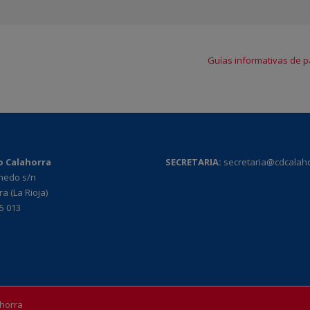
Guías informativas de p
o Calahorra
SECRETARIA:
secretaria@cdcalah
rnedo s/n
a (La Rioja)
95 013
ahorra